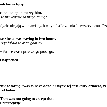
holiday in Egypt.
as not going to marry him.
że nie wyjdzie za niego za mąż.
szłych) ulegają w omawianych w tym haśle zdaniach uwstecznienu. Czas
use Sheila was leaving in two hours.
 odjeżdżała za dwie godziny.
w formie czasu przeszłego prostego:
nt happened.
cenie w formę "
was to have done
" Użycie tej struktury oznacza, ż
przykładów:
 Tom was not going to accept that.
e zaakceptuje.