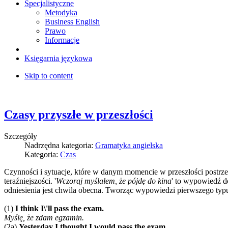
Specjalistyczne
Metodyka
Business English
Prawo
Informacje
Księgarnia językowa
Skip to content
Czasy przyszłe w przeszłości
Szczegóły
Nadrzędna kategoria:
Gramatyka angielska
Kategoria:
Czas
Czynności i sytuacje, które w danym momencie w przeszłości postrze
teraźniejszości. '
Wczoraj myślałem, że pójdę do kina
' to wypowiedź do
odniesienia jest chwila obecna. Tworząc wypowiedzi pierwszego typ
(1)
I think I\'ll pass the exam.
Myślę, że zdam egzamin.
(2a)
Yesterday I thought I would pass the exam.