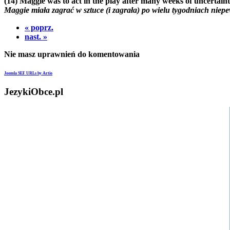
(14)
Maggie was to act in the play after many weeks of uncertaint
Maggie miała zagrać w sztuce (i zagrała) po wielu tygodniach niep
« poprz.
nast. »
Nie masz uprawnień do komentowania
Joomla SEF URLs by Artio
JezykiObce.pl