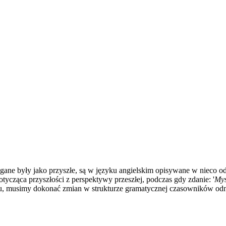
gane były jako przyszłe, są w języku angielskim opisywane w nieco od
tycząca przyszłości z perspektywy przeszłej, podczas gdy zdanie: '
Myś
u, musimy dokonać zmian w strukturze gramatycznej czasowników odno