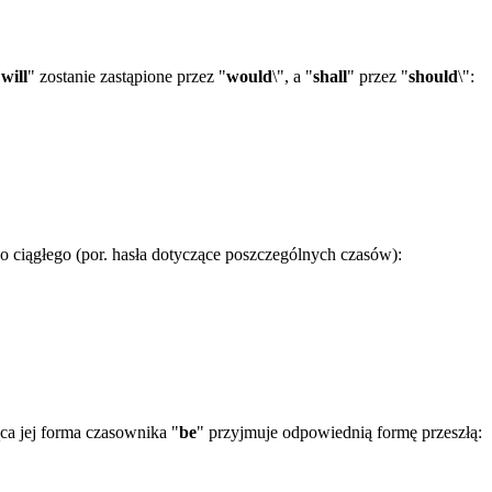
"
will
" zostanie zastąpione przez "
would
\", a "
shall
" przez "
should
\":
o ciągłego (por. hasła dotyczące poszczególnych czasów):
ąca jej forma czasownika "
be
" przyjmuje odpowiednią formę przeszłą: