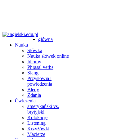
główna
Nauka
Słówka
Nauka słówek online
Idiomy
Phrasal verbs
Slang
Przysłowia i
powiedzenia
Błędy
Zdania
Ćwiczenia
amerykański vs.
brytyjski
Kolokacje
Listening
Krzyżówki
Macierze