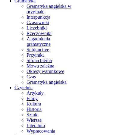
Gramatyka
Gramatyka angielska w
oryginale
Interpunkcja
Czasowniki
Liczebniki
Rzeczowniki
Zagadnienia
gramatyczne
Subjunctive
Przyimki
Strona bierna
Mowa zależna
Okresy warunkowe
Czas
Gramatyka angielska
Czytelnia
Artykuły
Filmy
Kultura
Historia
Sztuki
Wiersze
Literatura
Wypracowania