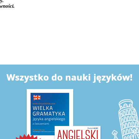
y.
ewności.