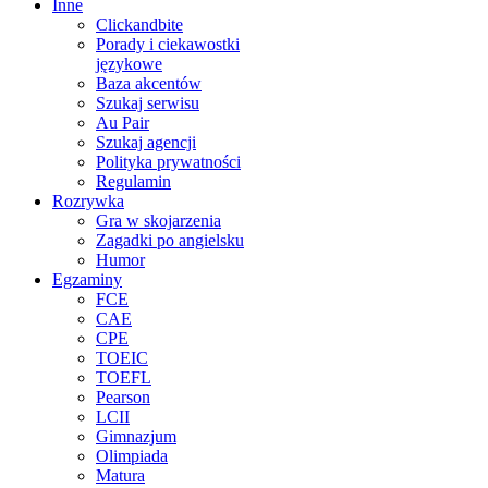
Inne
Clickandbite
Porady i ciekawostki
językowe
Baza akcentów
Szukaj serwisu
Au Pair
Szukaj agencji
Polityka prywatności
Regulamin
Rozrywka
Gra w skojarzenia
Zagadki po angielsku
Humor
Egzaminy
FCE
CAE
CPE
TOEIC
TOEFL
Pearson
LCII
Gimnazjum
Olimpiada
Matura