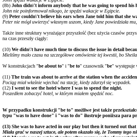
(8b)
John didn\'t inform anybody that he was going to spend his 
John nie poinformował nikogo, że spędzi wakacje w Egipcie.
(9)
Peter couldn\'t believe his ears when Jane told him that she w
Peter nie mógł uwierzyć własnym uszom, kiedy Jane powiedziała mu, 
Także inne struktury wyrażające przyszłość (bez użycia czasów przy
na czas przeszły ciągły:
(10)
We didn\'t have much time to discuss the issue in detail beca
Mieliśmy mało czasu na szczegółowe omówienie tej kwestii, bo Sheila
W konstrukcjach "
be about to
" i "
be to
" czasownik "
be
" występuje 
(11)
The train was about to arrive at the station when the accide
Pociąg miał właśnie wjechać na stację, kiedy zdarzył się wypadek.
(12)
I went to see the hotel where I was to spend the night.
Poszedłem zobaczyć hotel, w którym miałem spędzić noc.
W przypadku konstrukcji "
be to
" możliwe jest także przekształ
typu "
was to have done
" i "
was to do
" ilustruje poniższa para 
(13)
She was to have acted in our play but then it turned out that
Miała grać w naszej sztuce, ale potem okazało się, że Tommy tego ni