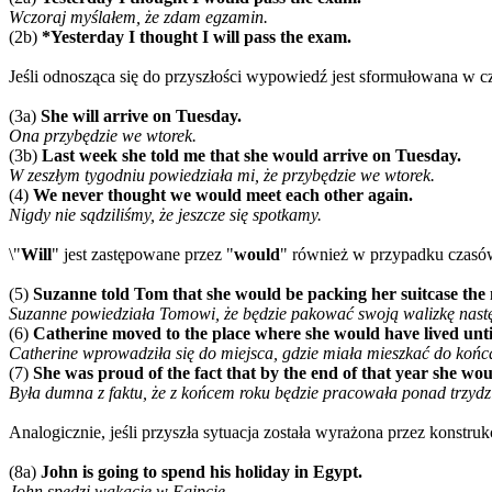
Wczoraj myślałem, że zdam egzamin.
(2b)
*Yesterday I thought I will pass the exam.
Jeśli odnosząca się do przyszłości wypowiedź jest sformułowana w c
(3a)
She will arrive on Tuesday.
Ona przybędzie we wtorek.
(3b)
Last week she told me that she would arrive on Tuesday.
W zeszłym tygodniu powiedziała mi, że przybędzie we wtorek.
(4)
We never thought we would meet each other again.
Nigdy nie sądziliśmy, że jeszcze się spotkamy.
\"
Will
" jest zastępowane przez "
would
" również w przypadku czasów 
(5)
Suzanne told Tom that she would be packing her suitcase the 
Suzanne powiedziała Tomowi, że będzie pakować swoją walizkę nast
(6)
Catherine moved to the place where she would have lived until 
Catherine wprowadziła się do miejsca, gdzie miała mieszkać do końca
(7)
She was proud of the fact that by the end of that year she wo
Była dumna z faktu, że z końcem roku będzie pracowała ponad trzydzieś
Analogicznie, jeśli przyszła sytuacja została wyrażona przez konstruk
(8a)
John is going to spend his holiday in Egypt.
John spędzi wakacje w Egipcie.