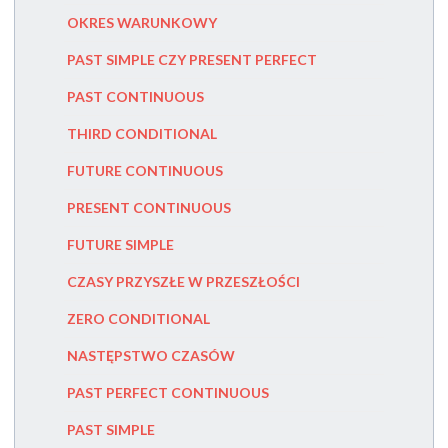
OKRES WARUNKOWY
PAST PE
PAST SIMPLE CZY PRESENT PERFECT
HOW TO
PAST CONTINUOUS
SENTEN
THIRD CONDITIONAL
DANGLIN
FUTURE CONTINUOUS
MISPLAC
PRESENT CONTINUOUS
POSSES
FUTURE SIMPLE
PRONOU
CZASY PRZYSZŁE W PRZESZŁOŚCI
INDEFIN
ZERO CONDITIONAL
PRONOUN
NASTĘPSTWO CZASÓW
PRONOU
PAST PERFECT CONTINUOUS
THE SUB
PAST SIMPLE
COMPAR