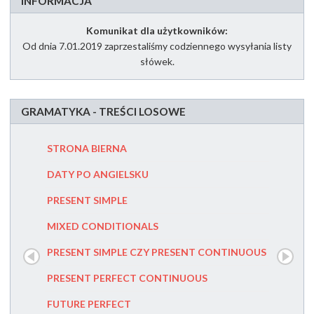
INFORMACJA
Komunikat dla użytkowników:
Od dnia 7.01.2019 zaprzestaliśmy codziennego wysyłania listy
słówek.
GRAMATYKA - TREŚCI LOSOWE
STRONA BIERNA
MUST CZ
DATY PO ANGIELSKU
SECOND
PRESENT SIMPLE
PRZYIMK
MIXED CONDITIONALS
PRZYIMK
PRESENT SIMPLE CZY PRESENT CONTINUOUS
FIRST C
PRESENT PERFECT CONTINUOUS
FUTURE
FUTURE PERFECT
PRESENT